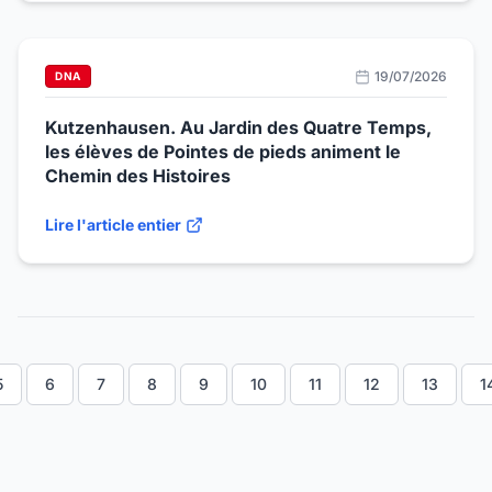
19/07/2026
DNA
Kutzenhausen. Au Jardin des Quatre Temps,
les élèves de Pointes de pieds animent le
Chemin des Histoires
Lire l'article entier
5
6
7
8
9
10
11
12
13
1