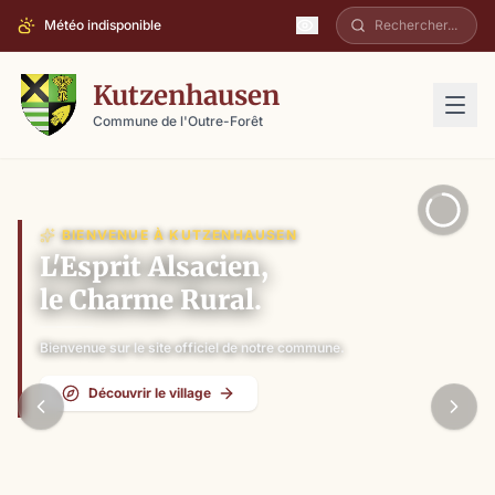
Météo indisponible
Kutzenhausen
Commune de l'Outre-Forêt
BIENVENUE À KUTZENHAUSEN
L'Esprit Alsacien,
le Charme Rural.
Bienvenue sur le site officiel de notre commune.
Découvrir le village