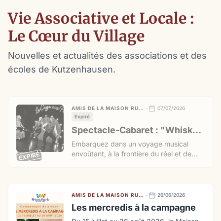
Vie Associative et Locale :
Le Cœur du Village
Nouvelles et actualités des associations et des
écoles de Kutzenhausen.
AMIS DE LA MAISON RURALE DE L’OUTRE-FORÊT (AMROF)
•
07/07/2026
Expiré
Spectacle-Cabaret : "Whisky Bar" par la compagnie La Cage aux Piafs
Embarquez dans un voyage musical
envoûtant, à la frontière du réel et de
EXPIRÉ
l'imaginaire, le vendredi 24 et le
dimanche 26 juillet 2026 à la Maison
Rurale de l'Outre-Forêt ! La compagnie
La Cage aux Piafs vous ouvre les portes
AMIS DE LA MAISON RURALE DE L’OUTRE-FORÊT (AMROF)
•
26/06/2026
d'un cabaret poétique et décalé avec sa
Les mercredis à la campagne
création revisitée : "Whisky Bar".