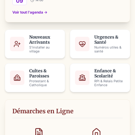
09
14:00
Voir tout l'agenda →
Nouveaux
Urgences &
Arrivants
Santé
S'installer au
Numéros utiles &
village
santé
Cultes &
Enfance &
Paroisses
Scolarité
Protestant &
RPI & Relais Petite
Catholique
Enfance
Démarches en Ligne