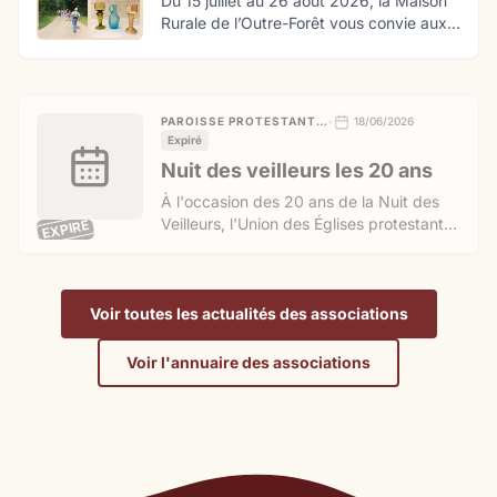
Du 15 juillet au 26 août 2026, la Maison
Rurale de l’Outre-Forêt vous convie aux
Mercredis à la campagne, journées
immersives pour petits et grands à la
découverte de la vie rurale dans le nord
de l’Alsace de la 1 moitié du XX siècle !
PAROISSE PROTESTANTE DE KUTZENHAUSEN
•
18/06/2026
Expiré
Nuit des veilleurs les 20 ans
À l'occasion des 20 ans de la Nuit des
Veilleurs, l'Union des Églises protestantes
EXPIRÉ
d'Alsace et de Lorraine (UEPAL), l'ACAT
et Église verte vous invitent à un rendez-
vous unique.
Voir toutes les actualités des associations
Voir l'annuaire des associations