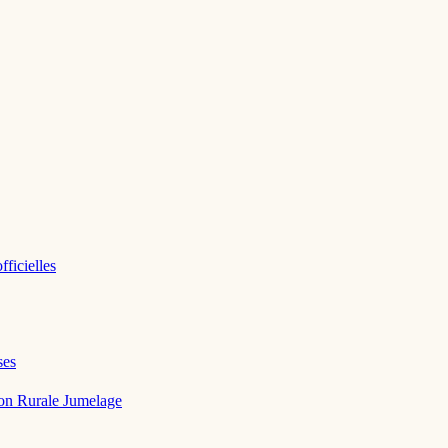
fficielles
ses
on Rurale
Jumelage