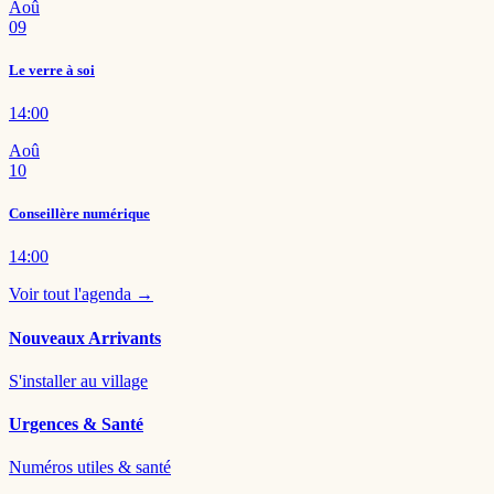
Aoû
09
Le verre à soi
14:00
Aoû
10
Conseillère numérique
14:00
Voir tout l'agenda →
Nouveaux Arrivants
S'installer au village
Urgences & Santé
Numéros utiles & santé