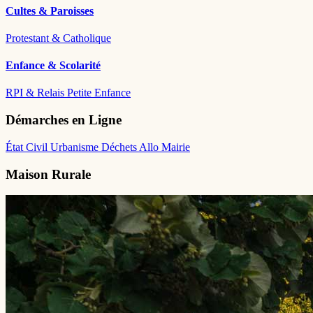
Cultes & Paroisses
Protestant & Catholique
Enfance & Scolarité
RPI & Relais Petite Enfance
Démarches en Ligne
État Civil
Urbanisme
Déchets
Allo Mairie
Maison Rurale