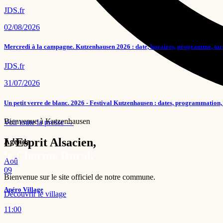
JDS.fr
02/08/2026
Mercredi à la campagne. Kutzenhausen 2026 : date, horaires, programme, tar
JDS.fr
31/07/2026
Un petit verre de blanc. 2026 - Festival Kutzenhausen : dates, programmation, 
Bienvenue à Kutzenhausen
Voir toute la presse →
L'Esprit Alsacien,
Agenda
le Charme Rural.
Aoû
09
Bienvenue sur le site officiel de notre commune.
Apéro Village
Découvrir le village
11:00