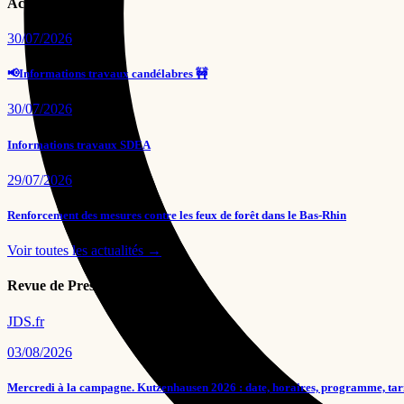
Actualités
30/07/2026
📢Informations travaux candélabres 🚧
30/07/2026
Informations travaux SDEA
29/07/2026
Renforcement des mesures contre les feux de forêt dans le Bas-Rhin
Voir toutes les actualités →
Revue de Presse
JDS.fr
03/08/2026
Mercredi à la campagne. Kutzenhausen 2026 : date, horaires, programme, tar