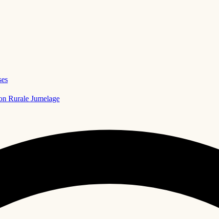
ses
on Rurale
Jumelage