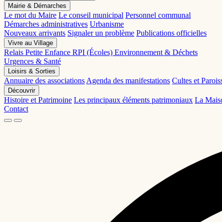
Mairie & Démarches
Le mot du Maire
Le conseil municipal
Personnel communal
Démarches administratives
Urbanisme
Nouveaux arrivants
Signaler un problème
Publications officielles
Vivre au Village
Relais Petite Enfance
RPI (Écoles)
Environnement & Déchets
Urgences & Santé
Loisirs & Sorties
Annuaire des associations
Agenda des manifestations
Cultes et Parois
Découvrir
Histoire et Patrimoine
Les principaux éléments patrimoniaux
La Mais
Contact