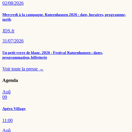
02/08/2026
Mercredi à la campagne. Kutzenhausen 2026 : date, horaires, programme,
tarifs
JDS.fr
31/07/2026
Un petit verre de blanc. 2026 - Festival Kutzenhausen : dates,
programmation, billetterie
Voir toute la presse →
Agenda
Aoû
09
Apéro Village
11:00
Aoû