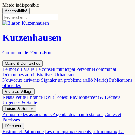
Météo indisponible
Accessibilité
Kutzenhausen
Commune de l'Outre-Forêt
Mairie & Démarches
Le mot du Maire
Le conseil municipal
Personnel communal
Démarches administratives
Urbanisme
Nouveaux arrivants
Signaler un problème (Allô Mairie)
Publications
officielles
Vivre au Village
Relais Petite Enfance
RPI (Écoles)
Environnement & Déchets
Urgences & Santé
Loisirs & Sorties
Annuaire des associations
Agenda des manifestations
Cultes et
Paroisses
Découvrir
Histoire et Patrimoine
Les principaux éléments patrimoniaux
La