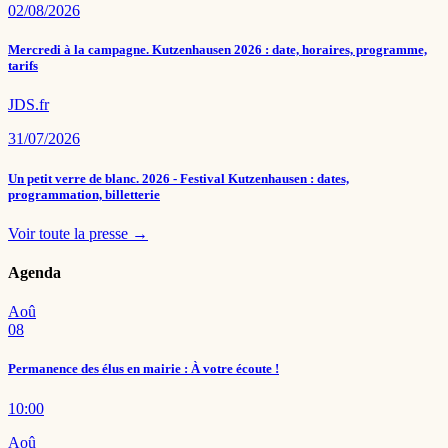
02/08/2026
Mercredi à la campagne. Kutzenhausen 2026 : date, horaires, programme,
tarifs
JDS.fr
31/07/2026
Un petit verre de blanc. 2026 - Festival Kutzenhausen : dates,
programmation, billetterie
Voir toute la presse →
Agenda
Aoû
08
Permanence des élus en mairie : À votre écoute !
10:00
Aoû