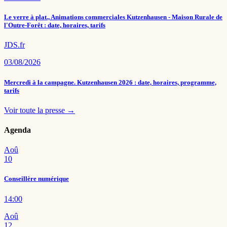
Le verre à plat., Animations commerciales Kutzenhausen - Maison Rurale de
l'Outre-Forêt : date, horaires, tarifs
JDS.fr
03/08/2026
Mercredi à la campagne. Kutzenhausen 2026 : date, horaires, programme,
tarifs
Voir toute la presse →
Agenda
Aoû
10
Conseillère numérique
14:00
Aoû
12