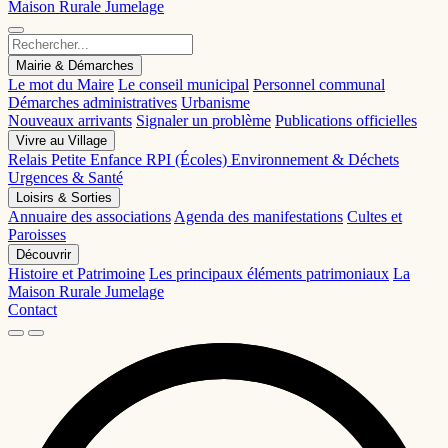
Maison Rurale
Jumelage
Mairie & Démarches
Le mot du Maire
Le conseil municipal
Personnel communal
Démarches administratives
Urbanisme
Nouveaux arrivants
Signaler un problème
Publications officielles
Vivre au Village
Relais Petite Enfance
RPI (Écoles)
Environnement & Déchets
Urgences & Santé
Loisirs & Sorties
Annuaire des associations
Agenda des manifestations
Cultes et
Paroisses
Découvrir
Histoire et Patrimoine
Les principaux éléments patrimoniaux
La
Maison Rurale
Jumelage
Contact