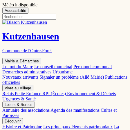
Météo indisponible
Accessibilité
Kutzenhausen
Commune de l'Outre-Forêt
Mairie & Démarches
Le mot du Maire
Le conseil municipal
Personnel communal
Démarches administratives
Urbanisme
Nouveaux arrivants
Signaler un problème (Allô Mairie)
Publications
officielles
Vivre au Village
Relais Petite Enfance
RPI (Écoles)
Environnement & Déchets
Urgences & Santé
Loisirs & Sorties
Annuaire des associations
Agenda des manifestations
Cultes et
Paroisses
Découvrir
Histoire et Patrimoine
Les principaux éléments patrimoniaux
La