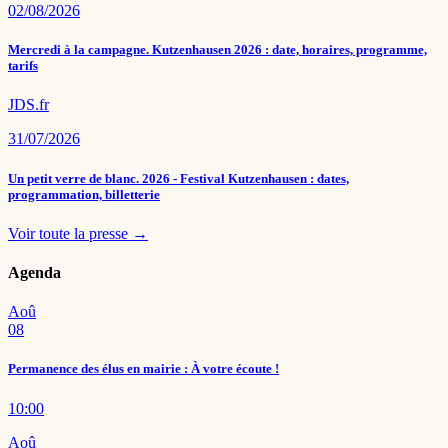
02/08/2026
Mercredi à la campagne. Kutzenhausen 2026 : date, horaires, programme,
tarifs
JDS.fr
31/07/2026
Un petit verre de blanc. 2026 - Festival Kutzenhausen : dates,
programmation, billetterie
Voir toute la presse →
Agenda
Aoû
08
Permanence des élus en mairie : À votre écoute !
10:00
Aoû